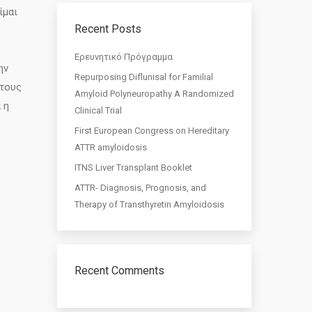
ίμαι
Recent Posts
Eρευνητικό Πρόγραμμα
ην
Repurposing Diflunisal for Familial
στους
Amyloid Polyneuropathy A Randomized
 η
Clinical Trial
First European Congress on Hereditary
ATTR amyloidosis
ITNS Liver Transplant Booklet
ATTR- Diagnosis, Prognosis, and
Therapy of Transthyretin Amyloidosis
Recent Comments