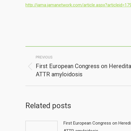
http://jama.jamanetwork.com/article.aspx?articleid=17
Post
PREVIOUS
navigation
First European Congress on Heredita
Previous
ATTR amyloidosis
post:
Related posts
First European Congress on Heredi