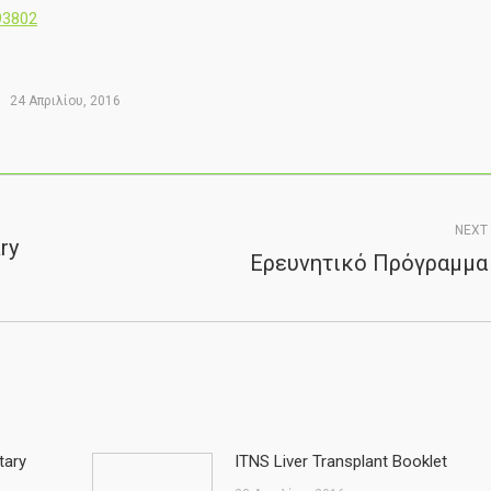
93802
24 Απριλίου, 2016
NEXT
ry
Eρευνητικό Πρόγραμμα
Next
post:
tary
ITNS Liver Transplant Booklet