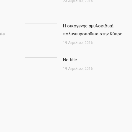
23 Απριλίου, 2016
Η οικογενής αμυλοειδική
sis
πολυνευροπάθεια στην Κύπρο
19 Απριλίου, 2016
No title
19 Απριλίου, 2016
opment by
YourWebStep
.