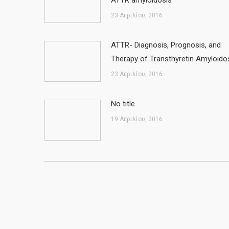
ATTR amyloidosis
23 Απριλίου, 2016
ATTR- Diagnosis, Prognosis, and
Therapy of Transthyretin Amyloido
23 Απριλίου, 2016
No title
19 Απριλίου, 2016
Copyright FAP Cyprus © 2016 | Design and Devel