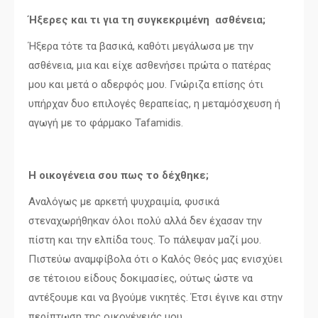
Ήξερες και τι για τη συγκεκριμένη
ασθένεια;
Ήξερα τότε τα βασικά, καθότι μεγάλωσα με την
ασθένεια, μια και είχε ασθενήσει πρώτα ο πατέρας
μου και μετά ο αδερφός μου. Γνώριζα επίσης ότι
υπήρχαν δυο επιλογές θεραπείας, η μεταμόσχευση ή
αγωγή με το φάρμακο Tafamidis.
Η οικογένεια σου πως το δέχθηκε;
Αναλόγως με αρκετή ψυχραιμία, φυσικά
στεναχωρήθηκαν όλοι πολύ αλλά δεν έχασαν την
πίστη και την ελπίδα τους. Το πάλεψαν μαζί μου.
Πιστεύω αναμφίβολα ότι ο Καλός Θεός μας ενισχύει
σε τέτοιου είδους δοκιμασίες, ούτως ώστε να
αντέξουμε και να βγούμε νικητές. Έτσι έγινε και στην
περίπτωση της οικογένειάς μου.