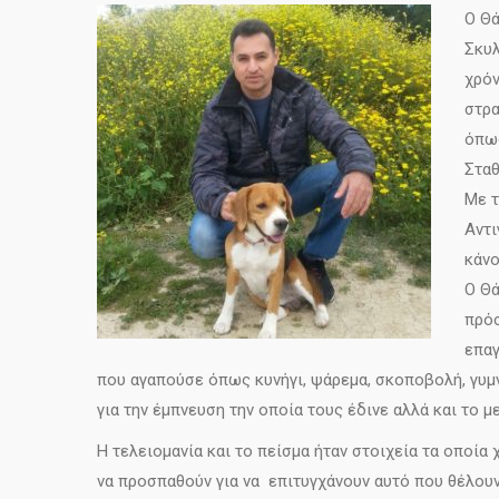
Ο Θά
Σκυλ
χρόν
στρα
όπως
Σταθ
Με τ
Αντι
κάνο
Ο Θά
πρόσ
επαγ
που αγαπούσε όπως κυνήγι, ψάρεμα, σκοποβολή, γυμν
για την έμπνευση την οποία τους έδινε αλλά και το μ
Η τελειομανία και το πείσμα ήταν στοιχεία τα οποία 
να προσπαθούν για να επιτυγχάνουν αυτό που θέλουν