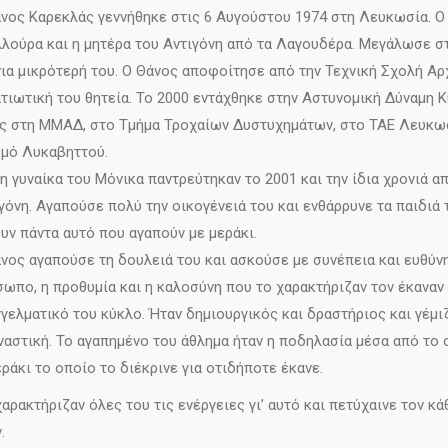
νος Καρεκλάς γεννήθηκε στις 6 Αυγούστου 1974 στη Λευκωσία. Ο
λούρα και η μητέρα του Αντιγόνη από τα Λαγουδέρα. Μεγάλωσε στο
ια μικρότερή του. Ο Θάνος αποφοίτησε από την Τεχνική Σχολή Α
τιωτική του θητεία. Το 2000 εντάχθηκε στην Αστυνομική Δύναμη 
 στη ΜΜΑΔ, στο Τμήμα Τροχαίων Δυστυχημάτων, στο ΤΑΕ Λευκωσ
μό Λυκαβηττού.
η γυναίκα του Μόνικα παντρεύτηκαν το 2001 και την ίδια χρονιά α
γόνη. Αγαπούσε πολύ την οικογένειά του και ενθάρρυνε τα παιδιά 
υν πάντα αυτό που αγαπούν με μεράκι.
νος αγαπούσε τη δουλειά του και ασκούσε με συνέπεια και ευθύν
ωπο, η προθυμία και η καλοσύνη που το χαρακτήριζαν τον έκαναν 
γελματικό του κύκλο. Ήταν δημιουργικός και δραστήριος και γέμι
αστική. Το αγαπημένο του άθλημα ήταν η ποδηλασία μέσα από το 
εράκι το οποίο το διέκρινε για οτιδήποτε έκανε.
χαρακτήριζαν όλες του τις ενέργειες γι’ αυτό και πετύχαινε τον κ
.