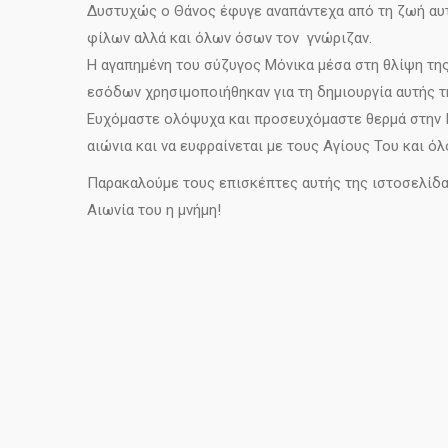
Δυστυχώς ο Θάνος έφυγε αναπάντεχα από τη ζωή αυτή
φίλων αλλά και όλων όσων τον γνώριζαν.
Η αγαπημένη του σύζυγος Μόνικα μέσα στη θλίψη της
εσόδων χρησιμοποιήθηκαν για τη δημιουργία αυτής τ
Ευχόμαστε ολόψυχα και προσευχόμαστε θερμά στην Πα
αιώνια και να ευφραίνεται με τους Αγίους Του και 
Παρακαλούμε τους επισκέπτες αυτής της ιστοσελίδα
Αιωνία του η μνήμη!
Copyright FAP Cyprus © 2016 | Design and Devel